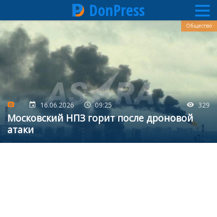
DonPress
Перейти
Общество
к
основному
содержанию
16.06.2026
09:25
329
Московский НПЗ горит после дроновой
атаки