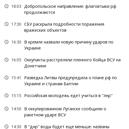
18:03
Добропольское направление: флаговтыки рф
продолжаются
17:30
СБУ раскрыла подробности поражения
вражеских объектов
16:30
В кремле назвали новую причину ударов по
Украине
16:05
Оккупанты расстреляли пленного бойца ВСУ на
Донетчине
15:41
Разведка Литвы предупредила о плане рф по
Украине и странам Балтии
15:15
Российская молодежь едет учиться в "лнр"
14:50
В оккупированном Луганске сообщили о
ракетном ударе ВСУ
14:30
В "днр" воды будет еще меньше: названы