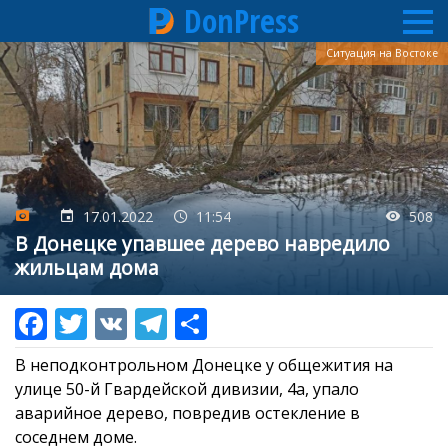
DonPress
Перейти
Ситуация на Востоке
к
основному
содержанию
17.01.2022
11:54
508
В Донецке упавшее дерево навредило
жильцам дома
В неподконтрольном Донецке у общежития на
улице 50-й Гвардейской дивизии, 4а, упало
аварийное дерево, повредив остекление в
соседнем доме.