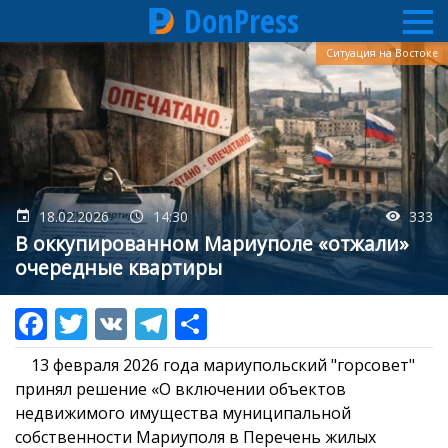
DonPress
Перейти
Ситуация на Востоке
к
основному
содержанию
18.02.2026
14:30
333
В оккупированном Мариуполе «отжали»
очередные квартиры
13 февраля 2026 года мариупольский "горсовет"
принял решение «О включении объектов
недвижимого имущества муниципальной
собственности Мариуполя в Перечень жилых