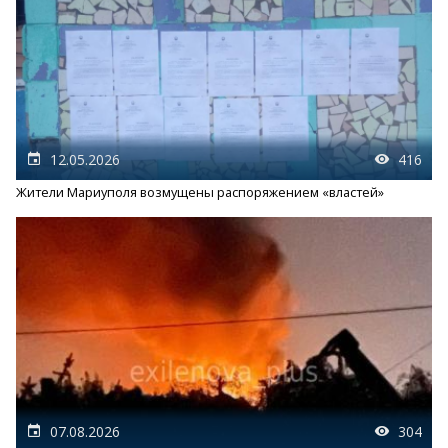
12.05.2026
416
Жители Мариуполя возмущены распоряжением «властей»
07.08.2026
304