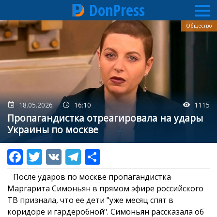
DonPress
Перейти
Общество
к
основному
содержанию
18.05.2026
16:10
1115
Пропагандистка отреагировала на удары
Украины по москве
После ударов по москве пропагандистка
Маргарита Симоньян в прямом эфире российского
ТВ признала, что ее дети "уже месяц спят в
коридоре и гардеробной". Симоньян рассказала об