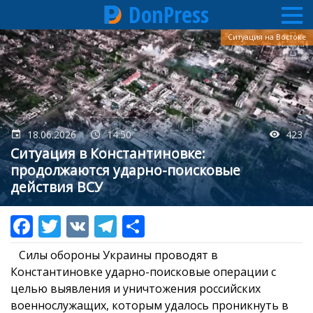
DonPress
Перейти
Ситуация на Востоке
к
основному
содержанию
18.06.2026
14:50
423
Ситуация в Константиновке:
продолжаются ударно-поисковые
действия ВСУ
Силы обороны Украины проводят в
Константиновке ударно-поисковые операции с
целью выявления и уничтожения российских
военнослужащих, которым удалось проникнуть в