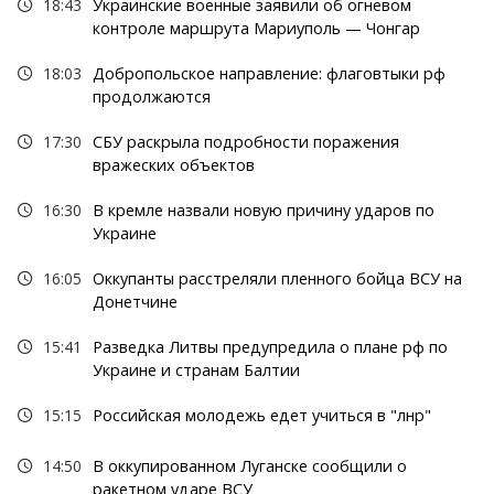
18:43
Украинские военные заявили об огневом
контроле маршрута Мариуполь — Чонгар
18:03
Добропольское направление: флаговтыки рф
продолжаются
17:30
СБУ раскрыла подробности поражения
вражеских объектов
16:30
В кремле назвали новую причину ударов по
Украине
16:05
Оккупанты расстреляли пленного бойца ВСУ на
Донетчине
15:41
Разведка Литвы предупредила о плане рф по
Украине и странам Балтии
15:15
Российская молодежь едет учиться в "лнр"
14:50
В оккупированном Луганске сообщили о
ракетном ударе ВСУ