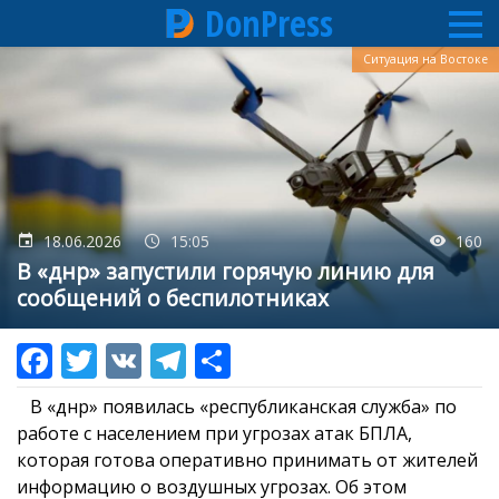
DonPress
Перейти
Ситуация на Востоке
к
основному
содержанию
18.06.2026
15:05
160
В «днр» запустили горячую линию для
сообщений о беспилотниках
В «днр» появилась «республиканская служба» по
работе с населением при угрозах атак БПЛА,
которая готова оперативно принимать от жителей
информацию о воздушных угрозах. Об этом