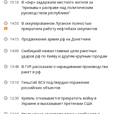
15:10
В «лнр» задержали местного жителя за
"призывы к расправе над политическим
руководством республики"
14:55
В оккупированном Луганске полностью
прекратила работу нефтебаза оккупантов
14:15
Продвижение армии рф на Донетчине
14:00
Скибицкий назвал главные цели ракетных
ударов рф по Киеву и другим крупным городам
13:48
В ГУР рассказали о наращивании производства
ракет в рф
13:10
Генштаб ВСУ подтвердил поражение
российских объектов
12:30
Кремль отказывается прекратить войну в
Украине и высказывает претензии США
12:10
Крым ночью атаковали дроны: сообщают о