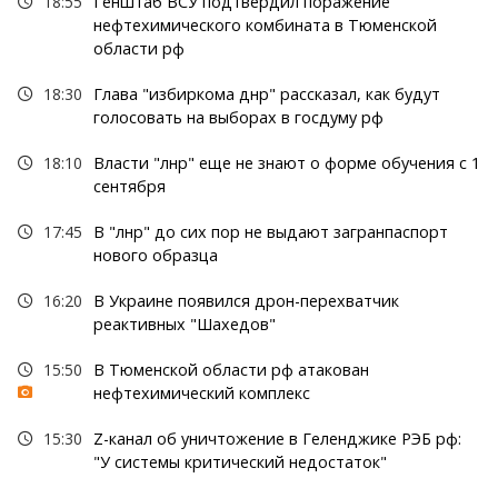
18:55
Генштаб ВСУ подтвердил поражение
нефтехимического комбината в Тюменской
области рф
18:30
Глава "избиркома днр" рассказал, как будут
голосовать на выборах в госдуму рф
18:10
Власти "лнр" еще не знают о форме обучения с 1
сентября
17:45
В "лнр" до сих пор не выдают загранпаспорт
нового образца
16:20
В Украине появился дрон-перехватчик
реактивных "Шахедов"
15:50
В Тюменской области рф атакован
нефтехимический комплекс
15:30
Z-канал об уничтожение в Геленджике РЭБ рф:
"У системы критический недостаток"