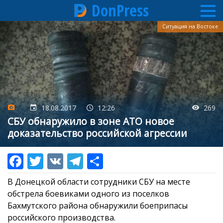
DonPress
Перейти
Ситуация на Востоке
к
основному
содержанию
18.08.2017
12:26
269
СБУ обнаружило в зоне АТО новое
доказательство российской агрессии
В Донецкой области сотрудники СБУ на месте
обстрела боевиками одного из поселков
Бахмутского района обнаружили боеприпасы
российского производства.