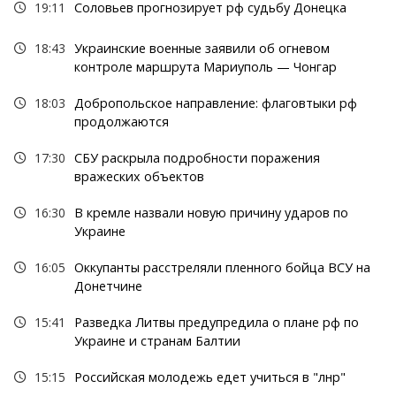
19:11
Соловьев прогнозирует рф судьбу Донецка
18:43
Украинские военные заявили об огневом
контроле маршрута Мариуполь — Чонгар
18:03
Добропольское направление: флаговтыки рф
продолжаются
17:30
СБУ раскрыла подробности поражения
вражеских объектов
16:30
В кремле назвали новую причину ударов по
Украине
16:05
Оккупанты расстреляли пленного бойца ВСУ на
Донетчине
15:41
Разведка Литвы предупредила о плане рф по
Украине и странам Балтии
15:15
Российская молодежь едет учиться в "лнр"