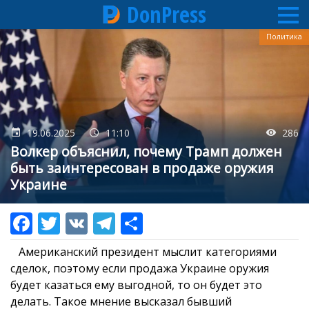
DonPress
Перейти
Политика
к
основному
содержанию
19.06.2025
11:10
286
Волкер объяснил, почему Трамп должен
быть заинтересован в продаже оружия
Украине
Американский президент мыслит категориями
сделок, поэтому если продажа Украине оружия
будет казаться ему выгодной, то он будет это
делать. Такое мнение высказал бывший