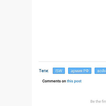
Теги
ISW
армия РФ
войн