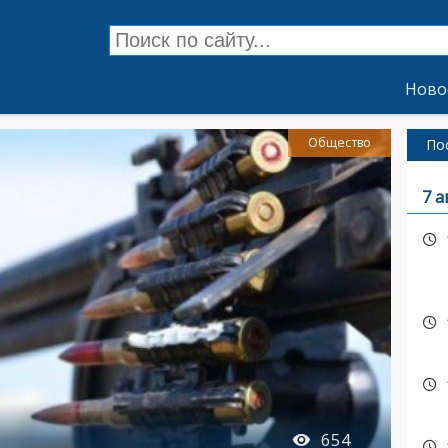
Ново
Общество
По
7 а
654