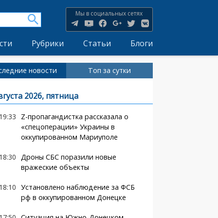
Мы в социальных сетях
сти
Рубрики
Статьи
Блоги
следние новости
Топ за сутки
вгуста 2026, пятница
19:33
Z-пропагандистка рассказала о
«спецоперации» Украины в
оккупированном Мариуполе
18:30
Дроны СБС поразили новые
вражеские объекты
18:10
Установлено наблюдение за ФСБ
рф в оккупированном Донецке
17:50
Ситуация на Южно-Донецком