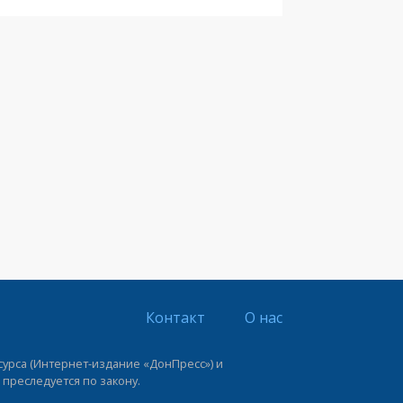
Контакт
О нас
урса (Интернет-издание «ДонПресс») и
 преследуется по закону.