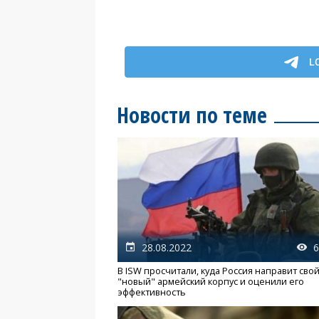
Новости по теме
28.08.2022
6
В ISW просчитали, куда Россия направит сво
"новый" армейский корпус и оценили его
эффективность