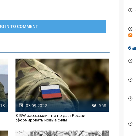
6 а
13
03.09.2022
568
й
В ISW рассказали, что не даст России
сформировать новые силы