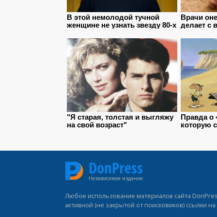
DonPress
Независимое издание
Любое использование материалов сайта DonPress
активной (не закрытой от поисковиков) ссылки н