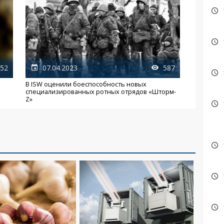
52
07.04.2023
587
В ISW оценили боеспособность новых
специализированных ротных отрядов «Шторм-
Z»