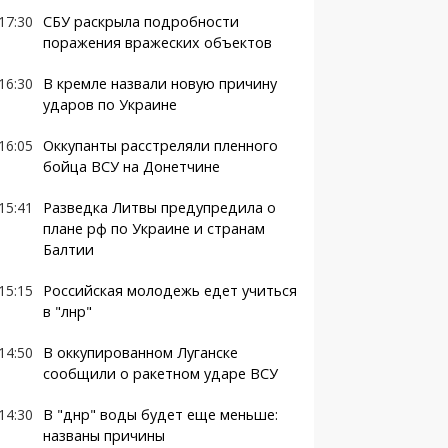
17:30
СБУ раскрыла подробности
поражения вражеских объектов
16:30
В кремле назвали новую причину
ударов по Украине
16:05
Оккупанты расстреляли пленного
бойца ВСУ на Донетчине
15:41
Разведка Литвы предупредила о
плане рф по Украине и странам
Балтии
15:15
Российская молодежь едет учиться
в "лнр"
14:50
В оккупированном Луганске
сообщили о ракетном ударе ВСУ
14:30
В "днр" воды будет еще меньше:
названы причины