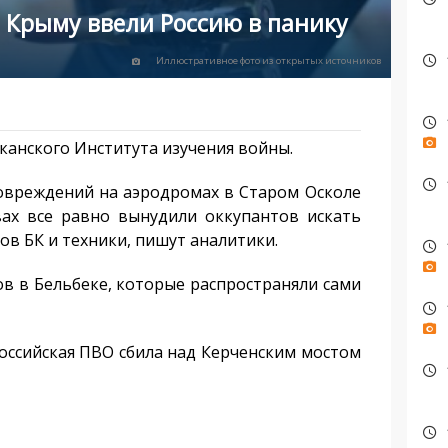
в Крыму ввели Россию в панику
Иллюстративное фото из открытых источников
канского Института изучения войны.
овреждений на аэродромах в Старом Осколе
вах все равно вынудили оккупантов искать
ов БК и техники, пишут аналитики.
ов в Бельбеке, которые распространяли сами
оссийская ПВО сбила над Керченским мостом