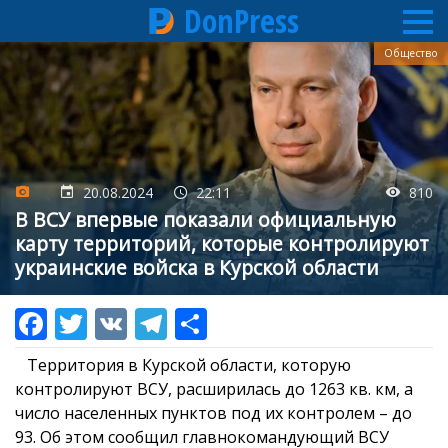
DonPress
Перейти
Общество
к
основному
содержанию
20.08.2024
22:11
810
В ВСУ впервые показали официальную
карту территорий, которые контролируют
украинские войска в Курской области
Территория в Курской области, которую
контролируют ВСУ, расширилась до 1263 кв. км, а
число населенных пунктов под их контролем – до
93. Об этом сообщил главнокомандующий ВСУ