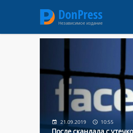
Перейти
DonPress
к
основному
Независимое издание
содержанию
21.09.2019
10:55
После скандала с утечк