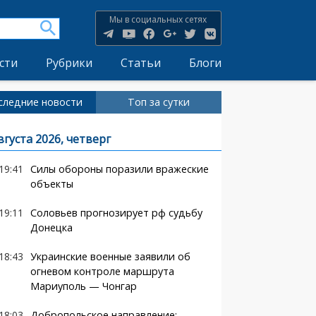
Мы в социальных сетях
сти
Рубрики
Статьи
Блоги
следние новости
Топ за сутки
вгуста 2026, четверг
19:41
Силы обороны поразили вражеские
объекты
19:11
Соловьев прогнозирует рф судьбу
Донецка
18:43
Украинские военные заявили об
огневом контроле маршрута
Мариуполь — Чонгар
18:03
Добропольское направление: