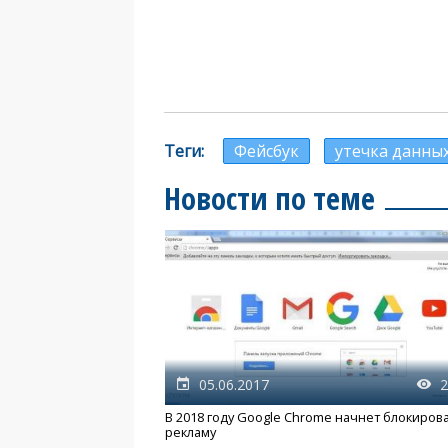
Теги
Фейсбук
утечка данны
Новости по теме
05.06.2017
2
В 2018 году Google Chrome начнет блокиров
рекламу