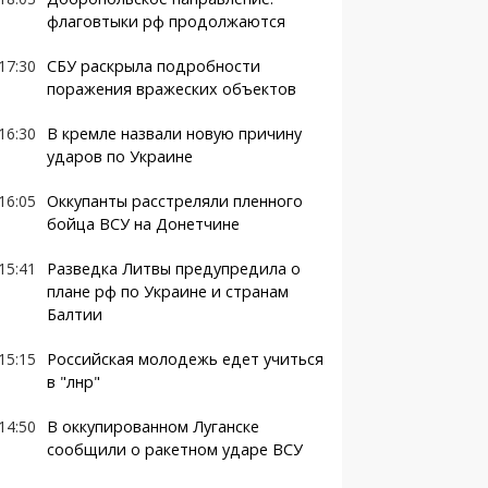
флаговтыки рф продолжаются
17:30
СБУ раскрыла подробности
поражения вражеских объектов
16:30
В кремле назвали новую причину
ударов по Украине
16:05
Оккупанты расстреляли пленного
бойца ВСУ на Донетчине
15:41
Разведка Литвы предупредила о
плане рф по Украине и странам
Балтии
15:15
Российская молодежь едет учиться
в "лнр"
14:50
В оккупированном Луганске
сообщили о ракетном ударе ВСУ