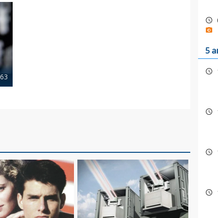
5 а
63