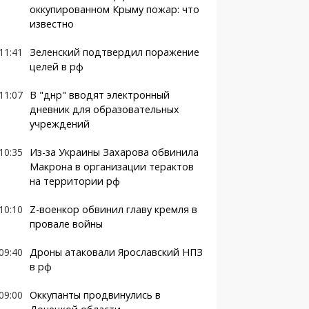
оккупированном Крыму пожар: что
известно
11:41
Зеленский подтвердил поражение
целей в рф
11:07
В "днр" вводят электронный
дневник для образовательных
учреждений
10:35
Из-за Украины Захарова обвинила
Макрона в организации терактов
на территории рф
10:10
Z-военкор обвинил главу кремля в
провале войны
09:40
Дроны атаковали Ярославский НПЗ
в рф
09:00
Оккупанты продвинулись в