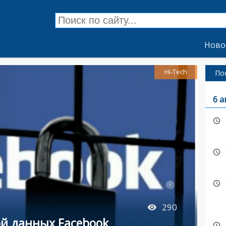
Ново
Hi-Tech
По
6 а
290
ой данных Facebook