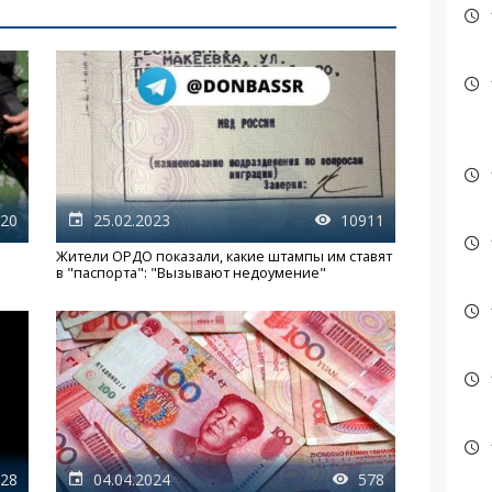
20
25.02.2023
10911
Жители ОРДО показали, какие штампы им ставят
в "паспорта": "Вызывают недоумение"
28
04.04.2024
578