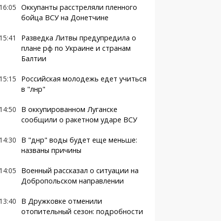
16:05
Оккупанты расстреляли пленного
бойца ВСУ на Донетчине
15:41
Разведка Литвы предупредила о
плане рф по Украине и странам
Балтии
15:15
Российская молодежь едет учиться
в "лнр"
14:50
В оккупированном Луганске
сообщили о ракетном ударе ВСУ
14:30
В "днр" воды будет еще меньше:
названы причины
14:05
Военный рассказал о ситуации на
Добропольском направлении
13:40
В Дружковке отменили
отопительный сезон: подробности