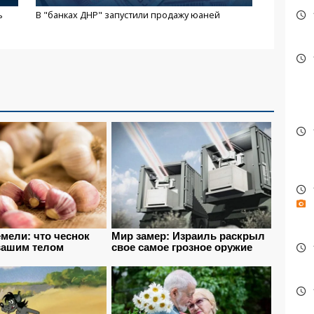
ь
В "банках ДНР" запустили продажу юаней