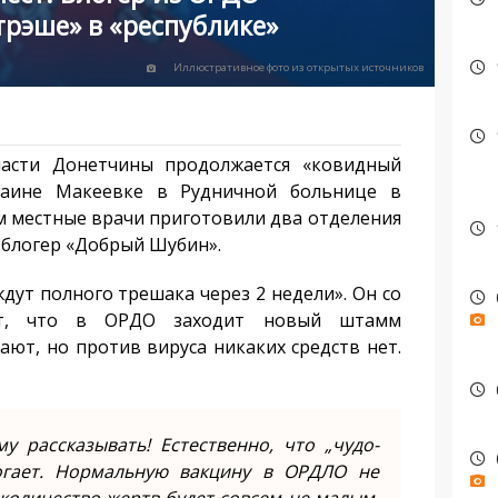
трэше» в «республике»
Иллюстративное фото из открытых источников
асти Донетчины продолжается «ковидный
раине Макеевке в Рудничной больнице в
м местные врачи приготовили два отделения
 блогер «Добрый Шубин».
дут полного трешака через 2 недели». Он со
яет, что в ОРДО заходит новый штамм
ают, но против вируса никаких средств нет.
у рассказывать! Естественно, что „чудо-
огает. Нормальную вакцину в ОРДЛО не