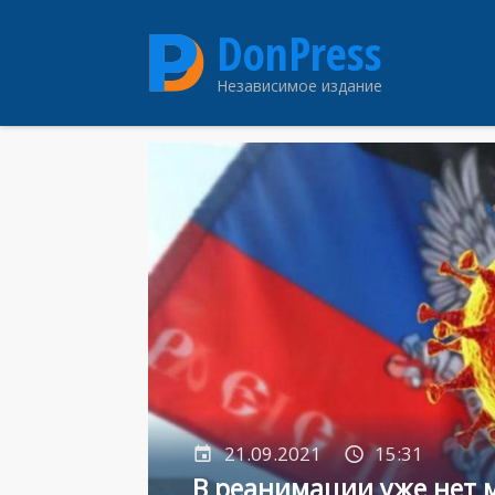
Перейти
DonPress
к
основному
Независимое издание
содержанию
21.09.2021
15:31
В реанимации уже нет м