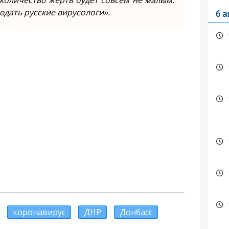
 количество жертв будет совсем не малым.
юдать русские вирусологи».
6 а
коронавирус
ДНР
Донбасс