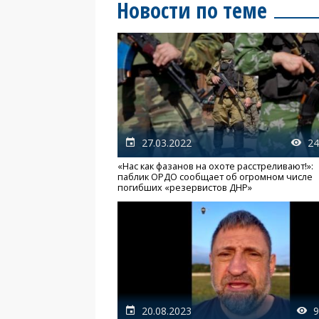
Новости по теме
27.03.2022
24
«Нас как фазанов на охоте расстреливают!»:
паблик ОРДО сообщает об огромном числе
погибших «резервистов ДНР»
20.08.2023
9