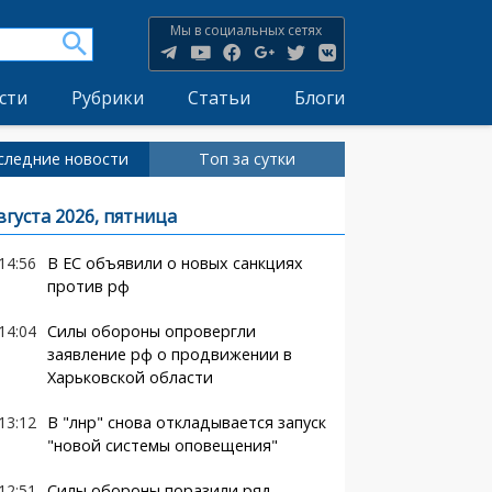
Мы в социальных сетях
сти
Рубрики
Статьи
Блоги
следние новости
Топ за сутки
вгуста 2026, пятница
14:56
В ЕС объявили о новых санкциях
против рф
14:04
Силы обороны опровергли
заявление рф о продвижении в
Харьковской области
13:12
В "лнр" снова откладывается запуск
"новой системы оповещения"
12:51
Силы обороны поразили ряд