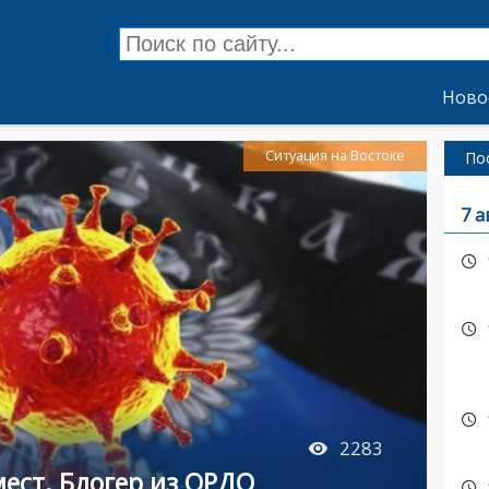
Ново
Ситуация на Востоке
По
7 а
2283
ест. Блогер из ОРДО