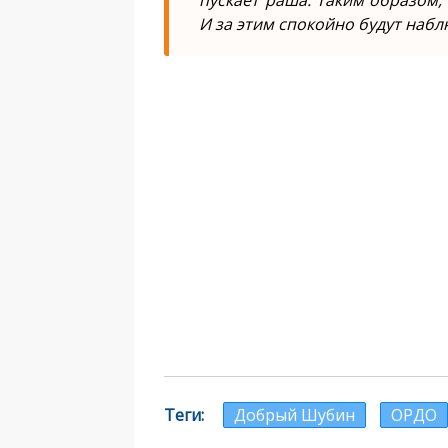
пускает раша. Таким образом,
И за этим спокойно будут набл
Теги
Добрый Шубин
ОРДО