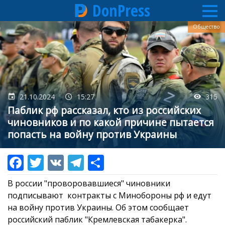
DonPress
Перейти
Общество
к
основному
содержанию
21.10.2024
15:27
315
Паблик рф рассказал, кто из российских
чиновников и по какой причине пытается
попасть на войну против Украины
В россии "проворовавшиеся" чиновники
подписывают контракты с Минобороны рф и едут
на войну против Украины. Об этом сообщает
российский паблик "Кремлевская табакерка".