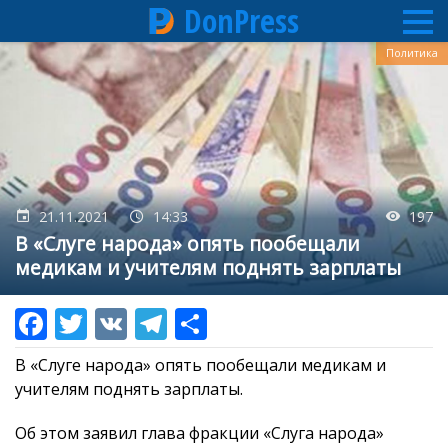
DonPress
Перейти
Политика
к
основному
содержанию
21.11.2021
14:33
197
В «Слуге народа» опять пообещали
медикам и учителям поднять зарплаты
В «Слуге народа» опять пообещали медикам и
учителям поднять зарплаты.
Об этом заявил глава фракции «Слуга народа»