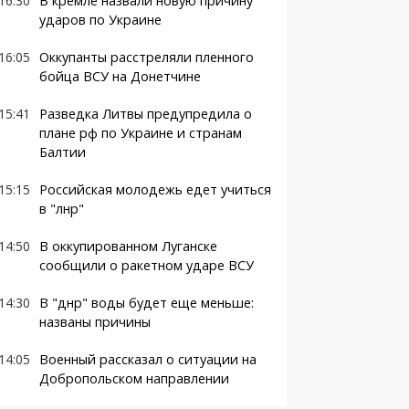
16:30
В кремле назвали новую причину
ударов по Украине
16:05
Оккупанты расстреляли пленного
бойца ВСУ на Донетчине
15:41
Разведка Литвы предупредила о
плане рф по Украине и странам
Балтии
15:15
Российская молодежь едет учиться
в "лнр"
14:50
В оккупированном Луганске
сообщили о ракетном ударе ВСУ
14:30
В "днр" воды будет еще меньше:
названы причины
14:05
Военный рассказал о ситуации на
Добропольском направлении