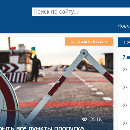
Ново
Ситуация на Востоке
По
7 а
3518
рыть все пункты пропуска