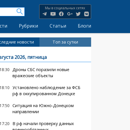
Мы в социальных сетях
сти
Рубрики
Статьи
Блоги
следние новости
Топ за сутки
вгуста 2026, пятница
18:30
Дроны СБС поразили новые
вражеские объекты
18:10
Установлено наблюдение за ФСБ
рф в оккупированном Донецке
17:50
Ситуация на Южно-Донецком
направлении
17:20
В рф начали проверку данных
военнообязанных