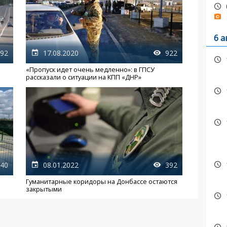
6 а
92
17.08.2020
922
«Пропуск идет очень медленно»: в ГПСУ
рассказали о ситуации на КПП «ДНР»
40
08.01.2022
392
Гуманитарные коридоры на Донбассе остаются
закрытыми