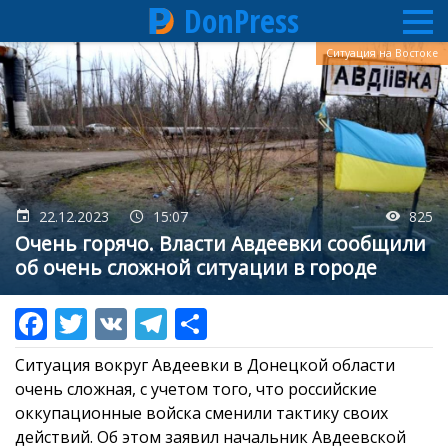
DonPress
Перейти
Ситуация на Востоке
к
основному
содержанию
22.12.2023
15:07
825
Очень горячо. Власти Авдеевки сообщили
об очень сложной ситуации в городе
Ситуация вокруг Авдеевки в Донецкой области
очень сложная, с учетом того, что российские
оккупационные войска сменили тактику своих
действий. Об этом заявил начальник Авдеевской