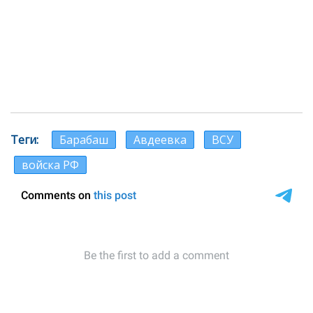
Теги
Барабаш
Авдеевка
ВСУ
войска РФ