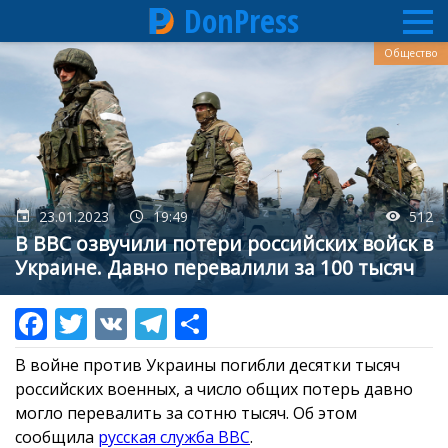
DonPress
Перейти
Общество
к
основному
содержанию
23.01.2023
19:49
512
В ВВС озвучили потери российских войск в
Украине. Давно перевалили за 100 тысяч
В войне против Украины погибли десятки тысяч
российских военных, а число общих потерь давно
могло перевалить за сотню тысяч. Об этом
сообщила
русская служба BBC
.