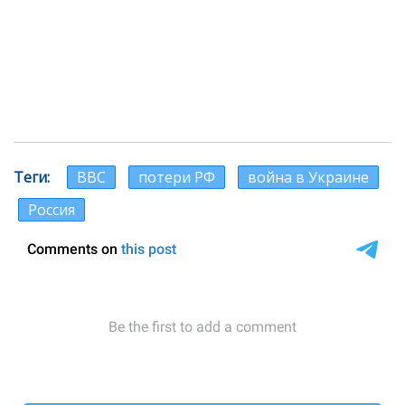
Теги
ВВС
потери РФ
война в Украине
Россия