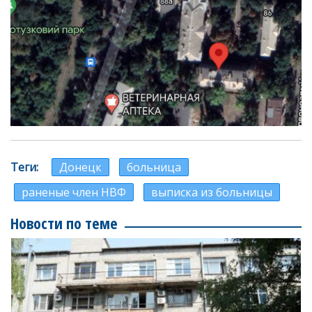
Теги
Донецк
больница
раненые член НВФ
выписка из больницы
Новости по теме