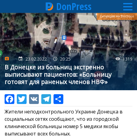
DonPress
Перейти
Ситуация на Востоке
к
основному
содержанию
23.02.2022
20:25
1319
В Донецке из больниц экстренно
выписывают пациентов: «Больницу
готовят для раненых членов НВФ»
Жители неподконтрольного Украине Донецка в
социальных сетях сообщают, что из городской
клинической больницы номер 5 медики якобы
выписывают всех больных.