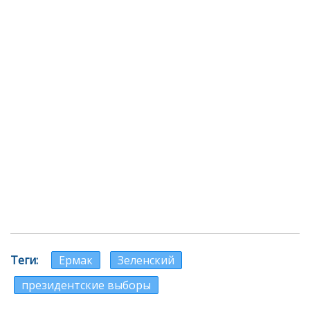
Теги
Ермак
Зеленский
президентские выборы