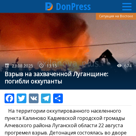
DonPress
Перейти
Ситуация на Востоке
к
основному
содержанию
23.08.2025
13:15
674
Взрыв на захваченной Луганщине:
погибли оккупанты
На территории оккупированного населенного
пункта Калиново Кадиевской городской громады
Алчевского района Луганской области 22 августа
прогремел взрыв. Детонация состоялась во дворе