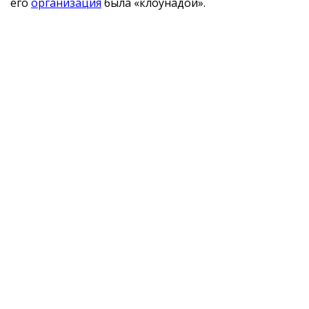
его
организация
была «клоунадой».