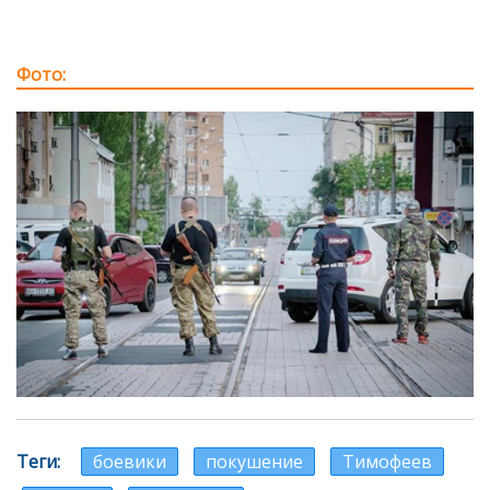
Фото
Теги
боевики
покушение
Тимофеев