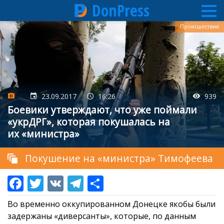
DonPress
Перейти
Происшествия
к
основному
содержанию
23.09.2017
16:26
939
Боевики утверждают, что уже поймали
«укрДРГ», которая покушалась на
их «министра»
Покушение на «министра» Тимофеева
Во временно оккупированном Донецке якобы были
задержаны «диверсанты», которые, по данным