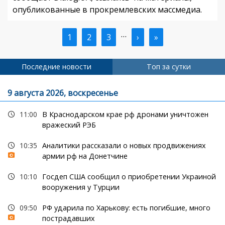
опубликованные в прокремлевских массмедиа.
…
Текущая
1
Страница
2
Страница
3
Следующая
›
Последняя
»
Нумерация
страница
страница
страница
страниц
Последние новости
Топ за сутки
9 августа 2026, воскресенье
11:00
В Краснодарском крае рф дронами уничтожен
вражеский РЭБ
10:35
Аналитики рассказали о новых продвижениях
армии рф на Донетчине
10:10
Госдеп США сообщил о приобретении Украиной
вооружения у Турции
09:50
РФ ударила по Харькову: есть погибшие, много
пострадавших