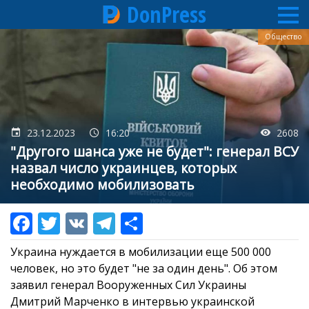
DonPress
Перейти
Общество
к
основному
содержанию
23.12.2023
16:20
2608
"Другого шанса уже не будет": генерал ВСУ
назвал число украинцев, которых
необходимо мобилизовать
Украина нуждается в мобилизации еще 500 000
человек, но это будет "не за один день". Об этом
заявил генерал Вооруженных Сил Украины
Дмитрий Марченко в интервью украинской