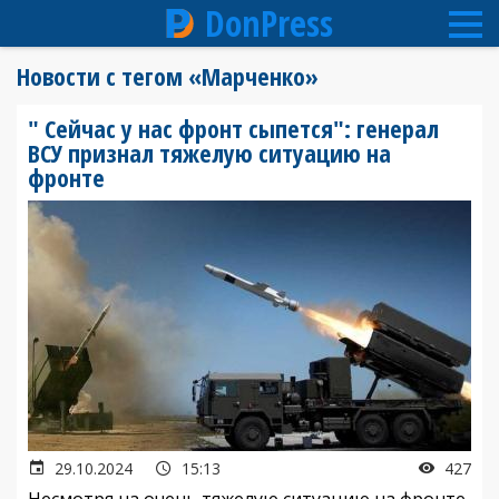
DonPress
Перейти
Новости с тегом «Марченко»
к
основному
" Сейчас у нас фронт сыпется": генерал
содержанию
ВСУ признал тяжелую ситуацию на
фронте
29.10.2024
15:13
427
Несмотря на очень тяжелую ситуацию на фронте