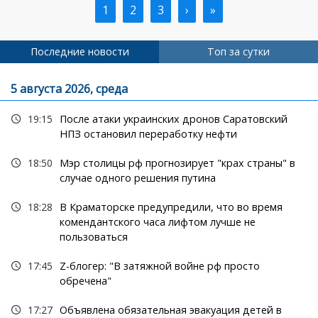
Текущая
1
Страница
2
Страница
3
Следующая
›
Последняя
»
Нумерация
страница
страница
страница
страниц
Последние новости
Топ за сутки
5 августа 2026, среда
19:15
После атаки украинских дронов Саратовский
НПЗ остановил переработку нефти
18:50
Мэр столицы рф прогнозирует "крах страны" в
случае одного решения путина
18:28
В Краматорске предупредили, что во время
комендантского часа лифтом лучше не
пользоваться
17:45
Z-блогер: "В затяжной войне рф просто
обречена"
17:27
Объявлена обязательная эвакуация детей в