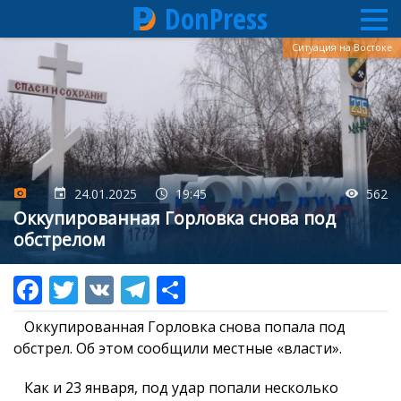
DonPress
Перейти
Ситуация на Востоке
к
основному
содержанию
24.01.2025
19:45
562
Оккупированная Горловка снова под
обстрелом
Оккупированная Горловка снова попала под
обстрел. Об этом сообщили местные «власти».
Как и 23 января, под удар попали несколько