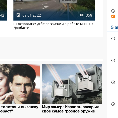
42
09.01.2022
358
В Госпорганслужбе рассказали о работе КПВВ на
5 а
Донбассе