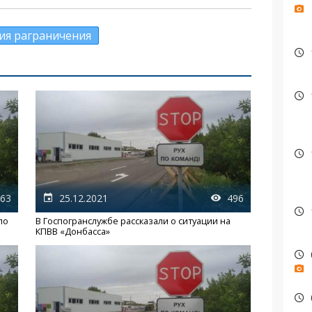
ия раграничения
63
25.12.2021
496
ло
В Госпогранслужбе рассказали о ситуации на
КПВВ «Донбасса»