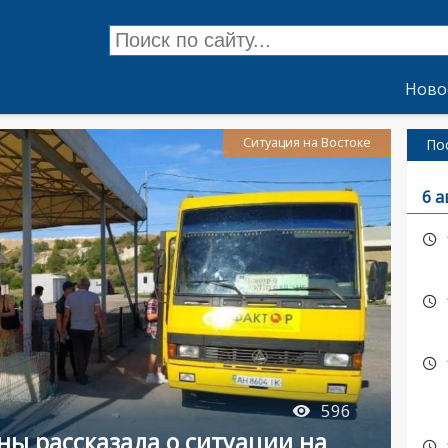
Ново
Ситуация на Востоке
По
6 а
596
ны рассказала о ситуации на