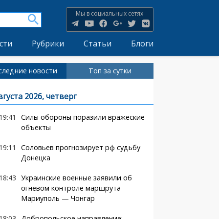
Мы в социальных сетях
сти
Рубрики
Статьи
Блоги
следние новости
Топ за сутки
вгуста 2026, четверг
19:41
Силы обороны поразили вражеские
объекты
19:11
Соловьев прогнозирует рф судьбу
Донецка
18:43
Украинские военные заявили об
огневом контроле маршрута
Мариуполь — Чонгар
18:03
Добропольское направление: