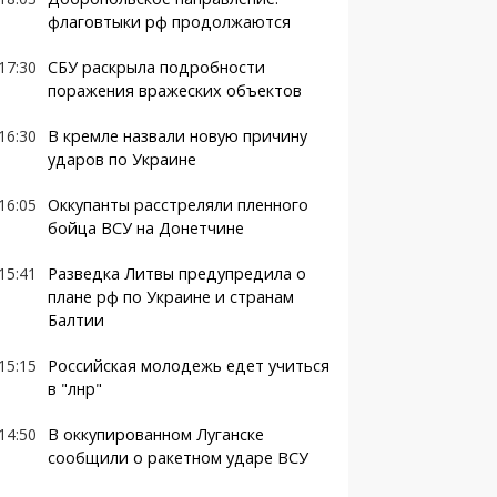
флаговтыки рф продолжаются
17:30
СБУ раскрыла подробности
поражения вражеских объектов
16:30
В кремле назвали новую причину
ударов по Украине
16:05
Оккупанты расстреляли пленного
бойца ВСУ на Донетчине
15:41
Разведка Литвы предупредила о
плане рф по Украине и странам
Балтии
15:15
Российская молодежь едет учиться
в "лнр"
14:50
В оккупированном Луганске
сообщили о ракетном ударе ВСУ