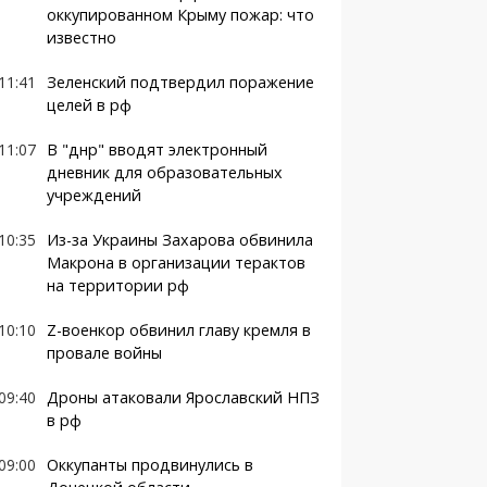
оккупированном Крыму пожар: что
известно
11:41
Зеленский подтвердил поражение
целей в рф
11:07
В "днр" вводят электронный
дневник для образовательных
учреждений
10:35
Из-за Украины Захарова обвинила
Макрона в организации терактов
на территории рф
10:10
Z-военкор обвинил главу кремля в
провале войны
09:40
Дроны атаковали Ярославский НПЗ
в рф
09:00
Оккупанты продвинулись в