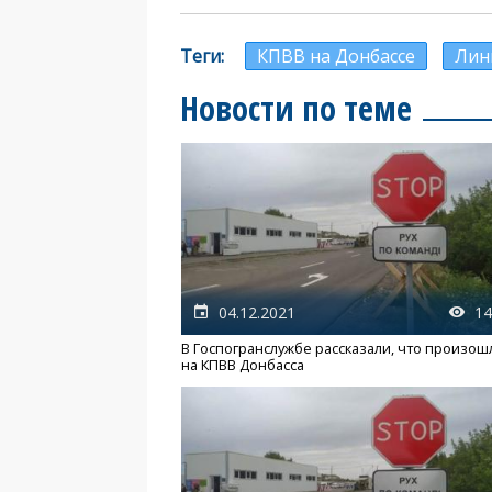
Теги
КПВВ на Донбассе
Лин
Новости по теме
04.12.2021
14
В Госпогранслужбе рассказали, что произош
на КПВВ Донбасса