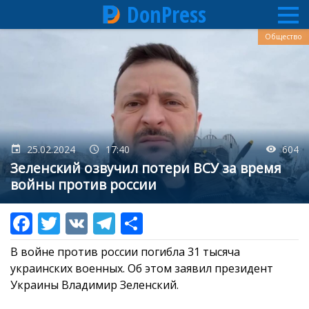
DonPress
Перейти
Общество
к
основному
содержанию
25.02.2024
17:40
604
Зеленский озвучил потери ВСУ за время
войны против россии
В войне против россии погибла 31 тысяча
украинских военных. Об этом заявил президент
Украины Владимир Зеленский.