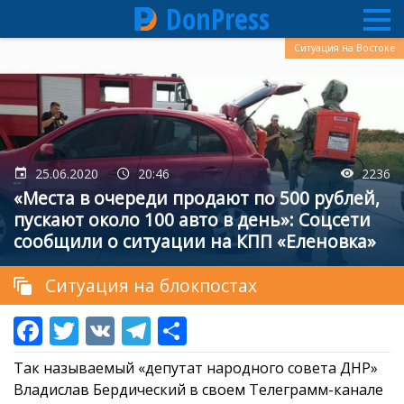
DonPress
Перейти
Ситуация на Востоке
к
основному
содержанию
25.06.2020
20:46
2236
«Места в очереди продают по 500 рублей,
пускают около 100 авто в день»: Соцсети
сообщили о ситуации на КПП «Еленовка»
Ситуация на блокпостах
Так называемый «депутат народного совета ДНР»
Владислав Бердический в своем Телеграмм-канале