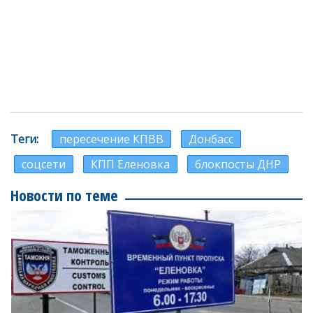
Теги
пересечение КПВВ
Донбасс
соцсети
КПП Еленовка
блокпосты ДНР
Новости по теме