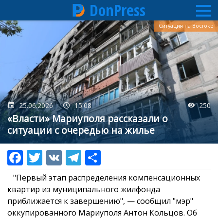
DonPress
Перейти
Ситуация на Востоке
к
основному
содержанию
25.06.2026
15:08
250
«Власти» Мариуполя рассказали о
ситуации с очередью на жилье
"Первый этап распределения компенсационных
квартир из муниципального жилфонда
приближается к завершению", — сообщил "мэр"
оккупированного Мариуполя Антон Кольцов. Об