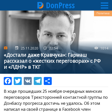
DonPress
Перейти
Политика
к
основному
содержанию
25.11.2020
22:54
1014
«Достали даже Кравчука»: Гармаш
рассказал о «жестких переговорах» с РФ
и «ЛДНР» в ТКГ
В ходе прошедших 25 ноября очередных минских
переговоров Трехсторонней контактной группы по
Донбассу прогресса достичь не удалось. Об этом
написал на своей странице в Facebook член