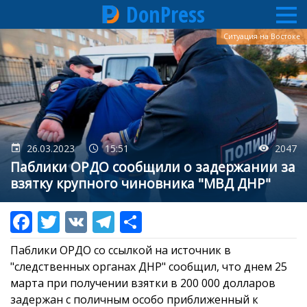
DonPress
Перейти
Ситуация на Востоке
к
основному
содержанию
26.03.2023
15:51
2047
Паблики ОРДО сообщили о задержании за
взятку крупного чиновника "МВД ДНР"
Паблики ОРДО со ссылкой на источник в
"следственных органах ДНР" сообщил, что днем 25
марта при получении взятки в 200 000 долларов
задержан с поличным особо приближенный к