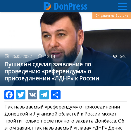
DonPress
Перейти
Ситуация на Востоке
к
основному
содержанию
26.05.2022
12:14
646
Пушилин сделал заявление по
проведению «референдума» о
присоединении «ЛДНР» к России
Так называемый «референдум» о присоединении
Донецкой и Луганской областей к России может
пройти только после полного захвата Донбасса. Об
этом заявил так называемый «глава» «ДНР» Денис