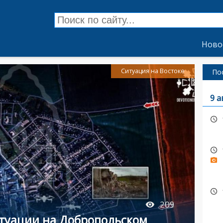
Ново
Ситуация на Востоке
По
9 а
209
итуации на Добропольском