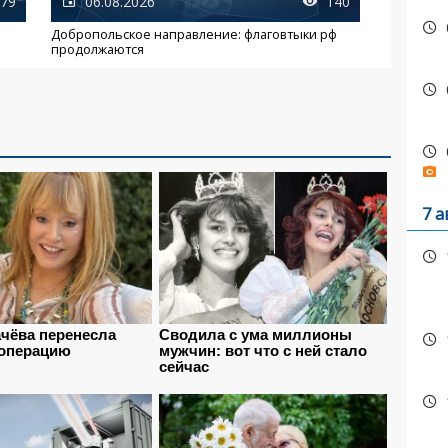
79
06.08.2026
140
Добропольское направление: флаговтыки рф
продолжаются
7 а