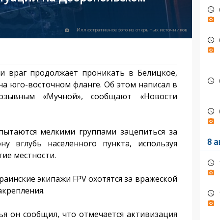
Иллюстративное фото из открытых источников
враг продолжает проникать в Белицкое,
на юго-восточном фланге. Об этом написал в
озывным «Мучной», сообщают «Новости
ытаются мелкими группами зацепиться за
8 а
ну вглубь населенного пункта, используя
ие местности.
аинские экипажи FPV охотятся за вражеской
акрепления.
 он сообщил, что отмечается активизация