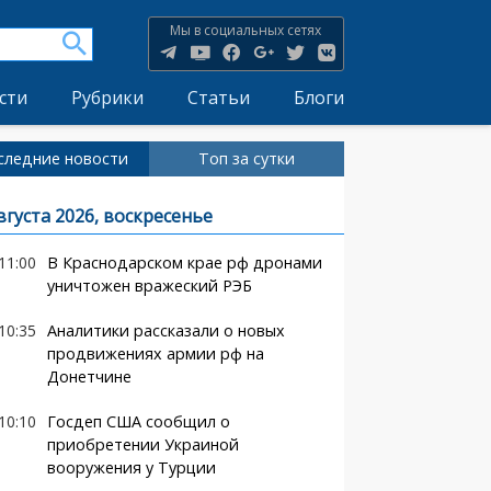
Мы в социальных сетях
сти
Рубрики
Статьи
Блоги
следние новости
Топ за сутки
вгуста 2026, воскресенье
11:00
В Краснодарском крае рф дронами
уничтожен вражеский РЭБ
10:35
Аналитики рассказали о новых
продвижениях армии рф на
Донетчине
10:10
Госдеп США сообщил о
приобретении Украиной
вооружения у Турции