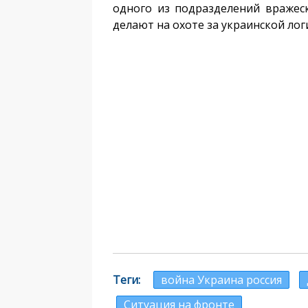
одного из подразделений вражеск
делают на охоте за украинской лог
Теги
война Украина россия
Ситуация на фронте