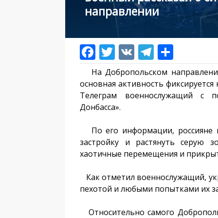
направлении
На Добропольском направлении 
основная активность фиксируется 
Телеграм военнослужащий с п
Донбасса».
По его информации, россияне п
застройку и растянуть серую зо
хаотичные перемещения и прикрыт
Как отметил военнослужащий, укр
пехотой и любыми попытками их з
Относительно самого Доброполья