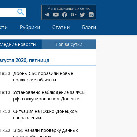
Мы в социальных сетях
сти
Рубрики
Статьи
Блоги
следние новости
Топ за сутки
вгуста 2026, пятница
18:30
Дроны СБС поразили новые
вражеские объекты
18:10
Установлено наблюдение за ФСБ
рф в оккупированном Донецке
17:50
Ситуация на Южно-Донецком
направлении
17:20
В рф начали проверку данных
военнообязанных