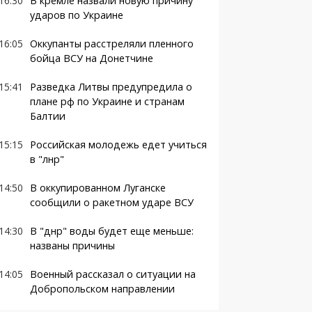
16:30
В кремле назвали новую причину
ударов по Украине
16:05
Оккупанты расстреляли пленного
бойца ВСУ на Донетчине
15:41
Разведка Литвы предупредила о
плане рф по Украине и странам
Балтии
15:15
Российская молодежь едет учиться
в "лнр"
14:50
В оккупированном Луганске
сообщили о ракетном ударе ВСУ
14:30
В "днр" воды будет еще меньше:
названы причины
14:05
Военный рассказал о ситуации на
Добропольском направлении