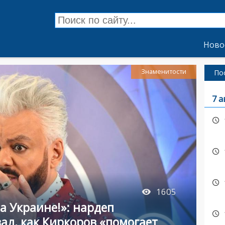
Ново
Знаменитости
По
7 а
1605
а Украине!»: нардеп
ал, как Киркоров «помогает