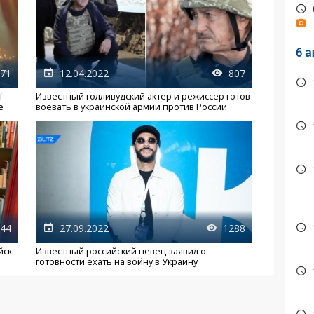
6 а
71
12.04.2022
807
f
Известный голливудский актер и режиссер готов
е
воевать в украинской армии против России
44
27.09.2022
1288
йск
Известный российский певец заявил о
готовности ехать на войну в Украину