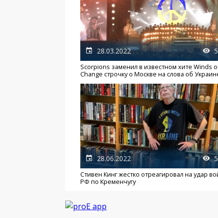
28.03.2022
5
Scorpions заменил в известном хите Winds o
Change строчку о Москве на слова об Украин
28.06.2022
5
Стивен Кинг жестко отреагировал на удар во
РФ по Кременчугу