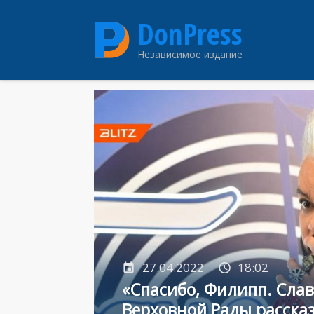
Перейти
DonPress
к
основному
Независимое издание
содержанию
27.04.2022
18:02
«Спасибо, Филипп. Слав
Верховной Рады рассказ