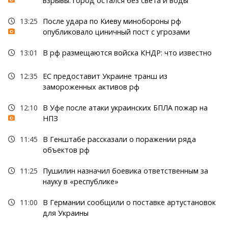
взрывы: город остался без света и воды
13:25
После удара по Киеву минобороны рф
опубликовало циничный пост с угрозами
13:01
В рф размещаются войска КНДР: что известно
12:35
ЕС предоставит Украине транш из
замороженных активов рф
12:10
В Уфе после атаки украинских БПЛА пожар на
НПЗ
11:45
В Генштабе рассказали о поражении ряда
объектов рф
11:25
Пушилин назначил боевика ответственным за
науку в «республике»
11:00
В Германии сообщили о поставке артустановок
для Украины