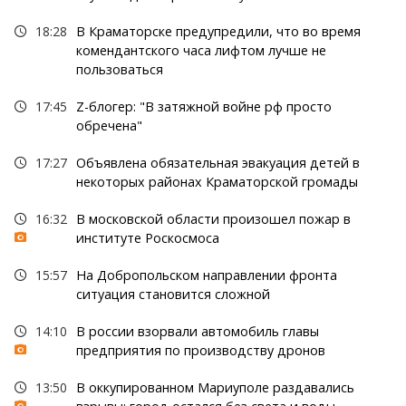
18:28
В Краматорске предупредили, что во время
комендантского часа лифтом лучше не
пользоваться
17:45
Z-блогер: "В затяжной войне рф просто
обречена"
17:27
Объявлена обязательная эвакуация детей в
некоторых районах Краматорской громады
16:32
В московской области произошел пожар в
институте Роскосмоса
15:57
На Добропольском направлении фронта
ситуация становится сложной
14:10
В россии взорвали автомобиль главы
предприятия по производству дронов
13:50
В оккупированном Мариуполе раздавались