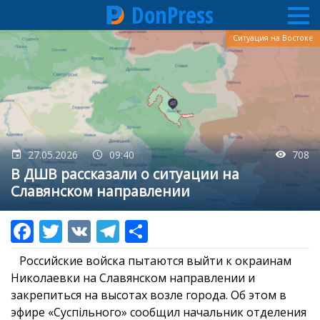
DonPress
Перейти
Ситуация на Востоке
к
основному
содержанию
27.05.2026
09:40
708
В ДШВ рассказали о ситуации на
Славянском направлении
Российские войска пытаются выйти к окраинам
Николаевки на Славянском направлении и
закрепиться на высотах возле города. Об этом в
эфире «Суспільного» сообщил начальник отделения