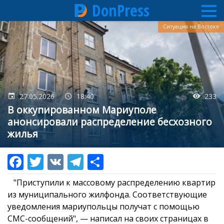
DonPress
Перейти
Ситуация на Востоке
к
основному
содержанию
27.05.2026
18:40
233
В оккупированном Мариуполе
анонсировали распределение бесхозного
жилья
"Приступили к массовому распределению квартир
из муниципального жилфонда. Соответствующие
уведомления мариупольцы получат с помощью
СМС-сообщений", — написал на своих страницах в