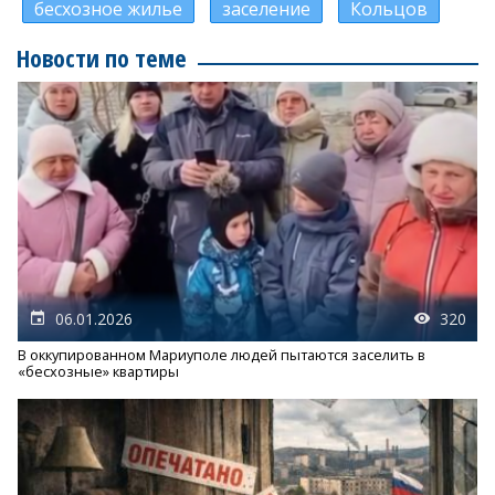
бесхозное жилье
заселение
Кольцов
Новости по теме
06.01.2026
320
В оккупированном Мариуполе людей пытаются заселить в
«бесхозные» квартиры