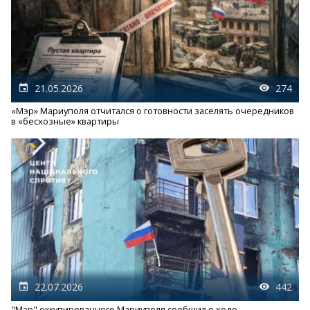
21.05.2026
274
«Мэр» Мариуполя отчитался о готовности заселять очередников
в «бесхозные» квартиры
22.07.2026
442
"Мэр" оккупированного Мариуполя сообщил о ходе