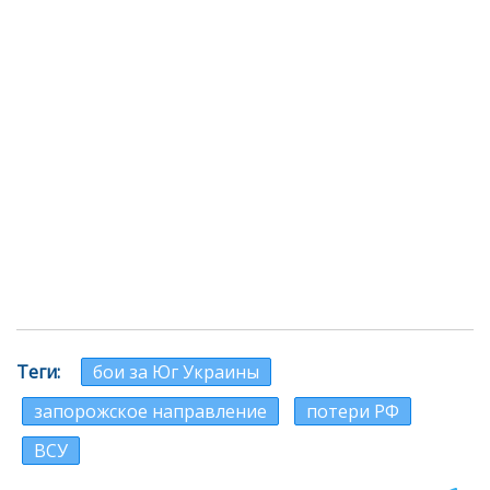
Теги
бои за Юг Украины
запорожское направление
потери РФ
ВСУ