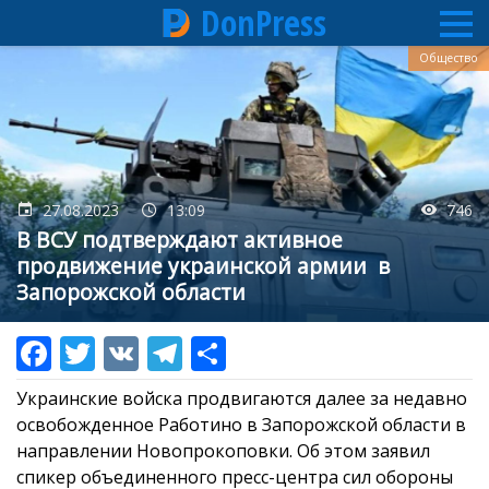
DonPress
Перейти
Общество
к
основному
содержанию
27.08.2023
13:09
746
В ВСУ подтверждают активное
продвижение украинской армии в
Запорожской области
Украинские войска продвигаются далее за недавно
освобожденное Работино в Запорожской области в
направлении Новопрокоповки. Об этом заявил
спикер объединенного пресс-центра сил обороны