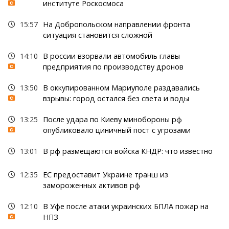
институте Роскосмоса
15:57
На Добропольском направлении фронта
ситуация становится сложной
14:10
В россии взорвали автомобиль главы
предприятия по производству дронов
13:50
В оккупированном Мариуполе раздавались
взрывы: город остался без света и воды
13:25
После удара по Киеву минобороны рф
опубликовало циничный пост с угрозами
13:01
В рф размещаются войска КНДР: что известно
12:35
ЕС предоставит Украине транш из
замороженных активов рф
12:10
В Уфе после атаки украинских БПЛА пожар на
НПЗ