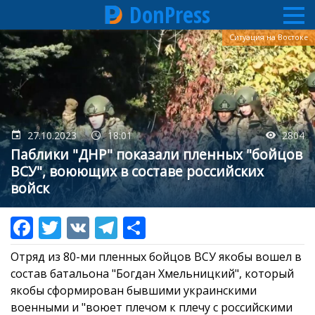
DonPress
Перейти
Ситуация на Востоке
к
основному
содержанию
27.10.2023
18:01
2804
Паблики "ДНР" показали пленных "бойцов
ВСУ", воюющих в составе российских
войск
Отряд из 80-ми пленных бойцов ВСУ якобы вошел в
состав батальона "Богдан Хмельницкий", который
якобы сформирован бывшими украинскими
военными и "воюет плечом к плечу с российскими