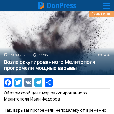
DonPress
Перейти
Происшествия
к
основному
содержанию
28.08.2023
11:05
476
Возле оккупированного Мелитополя
прогремели мощные взрывы
Об этом сообщает мэр оккупированного
Мелитополя Иван Федоров
Так, взрывы прогремели неподалеку от временно