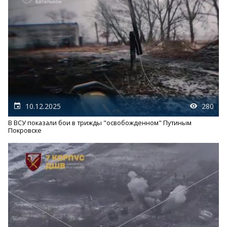
10.12.2025
280
В ВСУ показали бои в трижды "освобожденном" Путиным
Покровске