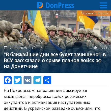
DonPress
Перейти
Ситуация на Востоке
к
основному
содержанию
28.09.2025
17:00
2771
"В ближайшие дни все будет зачищено": в
ВСУ рассказали о срыве планов войск рф
на Донетчине
На Покровском направлении фиксируется
масштабная переброска войск российских
оккупантов и активизация наступательных
действий. В украинской разведке объяснили, что