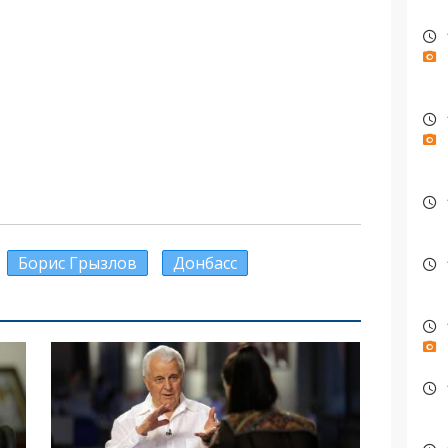
Борис Грызлов
Донбасс