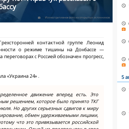
бассу
Иллюстративное фото из открытых источников
Трехсторонней контактной группе Леонид
ренности о режиме тишины на Донбассе —
 переговорах с Россией обозначен прогресс,
ла «Украина 24» .
5 а
ределенное движение вперед есть. Это
ным решением, которое было принято ТКГ
юля. Но других серьезных сдвигов к миру
нирование, обмен удерживаемыми лицами,
потому что это привязывается российской