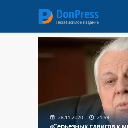
Перейти
DonPress
к
основному
Независимое издание
содержанию
28.11.2020
21:59
«Серьезных сдвигов к м