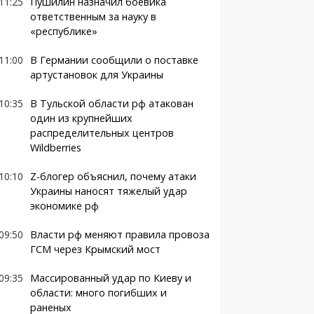
11:25
Пушилин назначил боевика
ответственным за науку в
«республике»
11:00
В Германии сообщили о поставке
артустановок для Украины
10:35
В Тульской области рф атакован
один из крупнейших
распределительных центров
Wildberries
10:10
Z-блогер объяснил, почему атаки
Украины наносят тяжелый удар
экономике рф
09:50
Власти рф меняют правила провоза
ГСМ через Крымский мост
09:35
Массированный удар по Киеву и
области: много погибших и
раненых