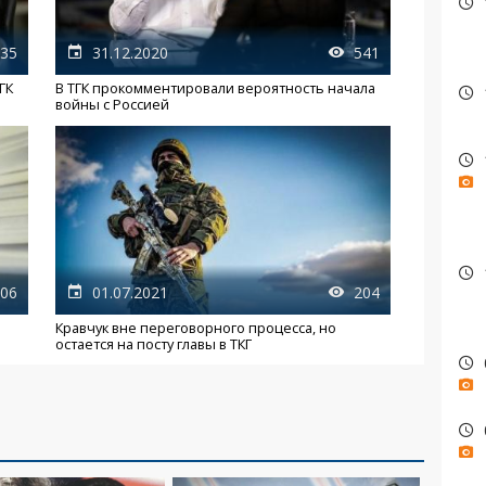
35
31.12.2020
541
ГК
В ТГК прокомментировали вероятность начала
войны с Россией
06
01.07.2021
204
Кравчук вне переговорного процесса, но
остается на посту главы в ТКГ