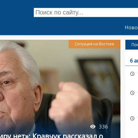
Ново
Ситуация на Востоке
По
6 а
336
иру нет»: Кравчук рассказал о