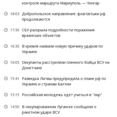
контроле маршрута Мариуполь — Чонгар
18:03
Добропольское направление: флаговтыки рф
продолжаются
17:30
СБУ раскрыла подробности поражения
вражеских объектов
16:30
В кремле назвали новую причину ударов по
Украине
16:05
Оккупанты расстреляли пленного бойца ВСУ на
Донетчине
15:41
Разведка Литвы предупредила о плане рф по
Украине и странам Балтии
15:15
Российская молодежь едет учиться в "лнр"
14:50
В оккупированном Луганске сообщили о
ракетном ударе ВСУ