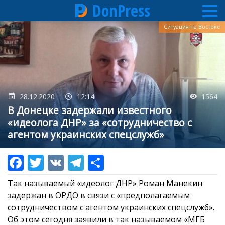
DonPress
Перейти
Ситуация на Востоке
к
основному
содержанию
28.12.2020
12:14
1564
В Донецке задержали известного
«идеолога ДНР» за «сотрудничество с
агентом украинских спецслужб»
Так называемый «идеолог ДНР» Роман Манекин
задержан в ОРДО в связи с «предполагаемым
сотрудничеством с агентом украинских спецслужб».
Об этом сегодня заявили в так называемом «МГБ