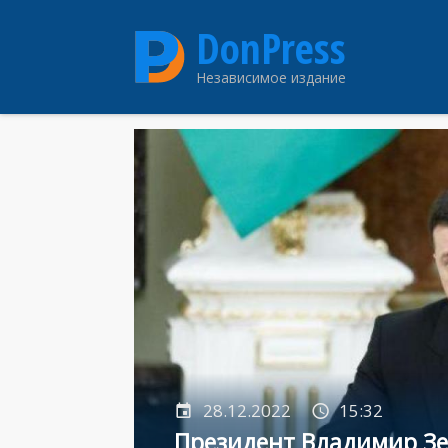
Перейти
DonPress
к
основному
Независимое издание
содержанию
28.12.2022
15:32
Президент Владимир Зе