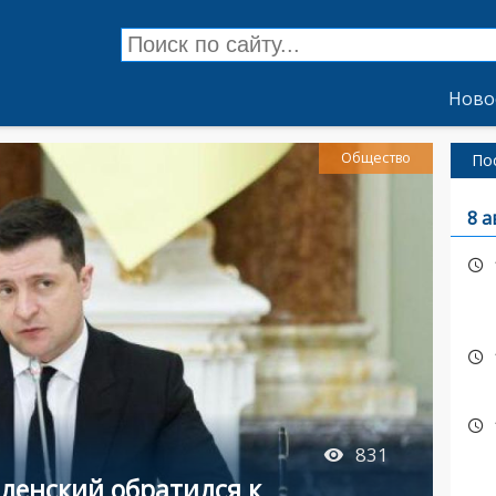
Ново
Общество
По
8 а
831
ленский обратился к