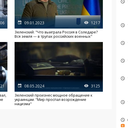
06
09.01.2023
1217
Зеленский: "Что выиграла Россия в Соледаре?
Вся земля — в трупах российских военных"
21
08.05.2024
3125
зал,
Зеленский произнес мощное обращение к
не
украинцам: "Мир проспал возрождение
нацизма"