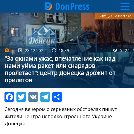
DonPress
Перейти
Ситуация на Востоке
к
основному
содержанию
28.12.2022
18:39
5224
"За окнами ужас, впечатление как над
нами уйма ракет или снарядов
пролетает": центр Донецка дрожит от
прилетов
Сегодня вечером о серьезных обстрелах пишут
жители центра неподконтрольного Украине
Донецка.