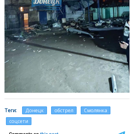
Теги
Донецк
обстрел
Смолянка
соцсети