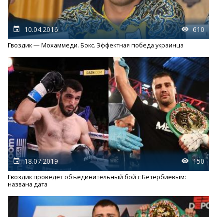
10.04.2016
610
Гвоздик — Мохаммеди. Бокс. Эффектная победа украинца
18.07.2019
150
Гвоздик проведет объединительный бой с Бетербиевым:
названа дата