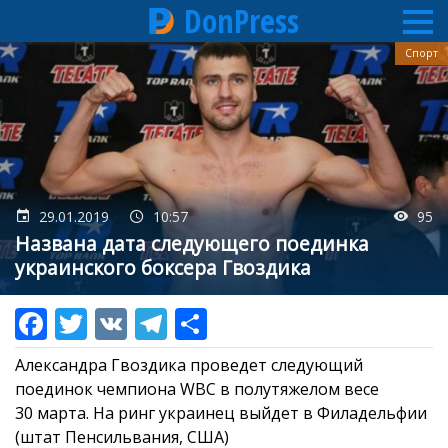
DonPress
Перейти
Спорт
к
основному
содержанию
29.01.2019
10:57
95
Названа дата следующего поединка
украинского боксера Гвоздика
Александра Гвоздика проведет следующий
поединок чемпиона WBC в полутяжелом весе
30 марта. На ринг украинец выйдет в Филадельфии
(штат Пенсильвания, США)