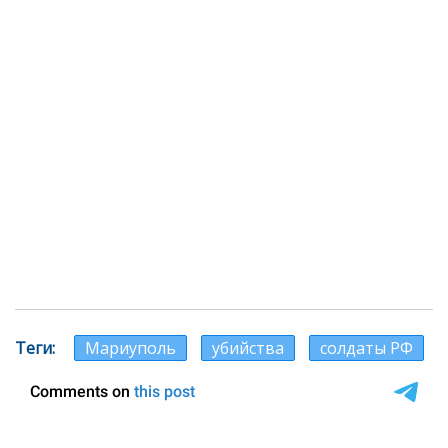
Теги
Мариуполь
убийства
солдаты РФ