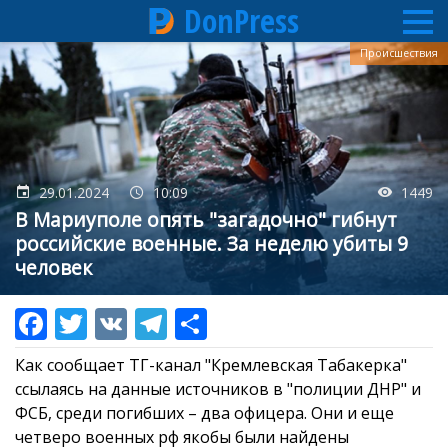
DonPress
Перейти
Происшествия
к
основному
содержанию
29.01.2024
10:09
1449
В Мариуполе опять "загадочно" гибнут
российские военные. За неделю убиты 9
человек
Как сообщает ТГ-канал "Кремлевская Табакерка"
ссылаясь на данные источников в "полиции ДНР" и
ФСБ, среди погибших – два офицера. Они и еще
четверо военных рф якобы были найдены