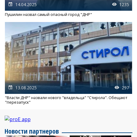
14.04.2025
1235
Пушилин назвал самый опасный город "ДНР"
13.08.2025
297
"Власти ДНР" назвали нового "владельца" "Стирола". Обещают
"перезапуск"
Новости партнеров