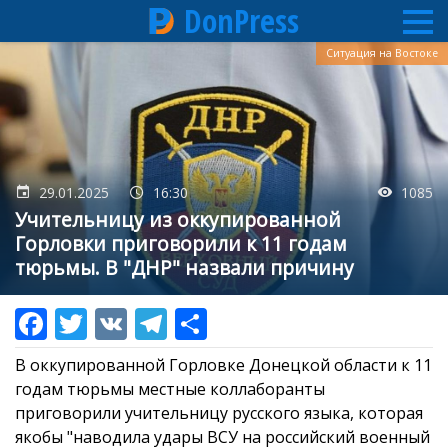
DonPress
Перейти
Ситуация на Востоке
к
основному
содержанию
29.01.2025
16:30
1085
Учительницу из оккупированной
Горловки приговорили к 11 годам
тюрьмы. В "ДНР" назвали причину
В оккупированной Горловке Донецкой области к 11
годам тюрьмы местные коллаборанты
приговорили учительницу русского языка, которая
якобы "наводила удары ВСУ на российский военный