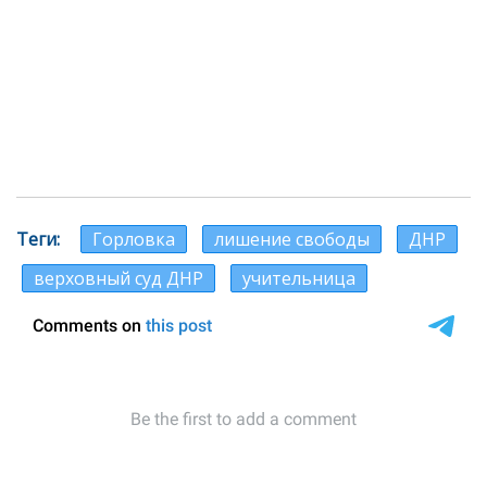
Теги
Горловка
лишение свободы
ДНР
верховный суд ДНР
учительница