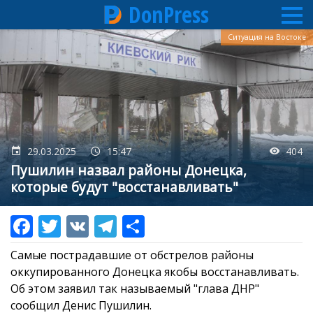
DonPress
Перейти
Ситуация на Востоке
к
основному
содержанию
29.03.2025
15:47
404
Пушилин назвал районы Донецка,
которые будут "восстанавливать"
Самые пострадавшие от обстрелов районы
оккупированного Донецка якобы восстанавливать.
Об этом заявил так называемый "глава ДНР"
сообщил Денис Пушилин.