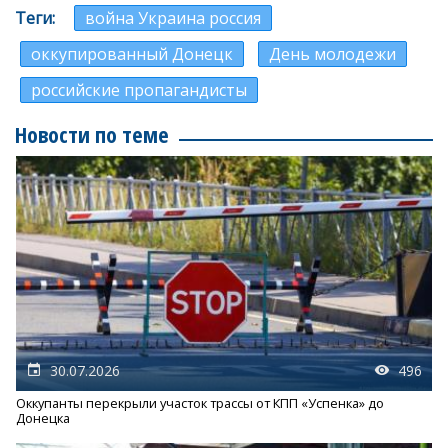
Теги
война Украина россия
оккупированный Донецк
День молодежи
российские пропагандисты
Новости по теме
30.07.2026
496
Оккупанты перекрыли участок трассы от КПП «Успенка» до
Донецка