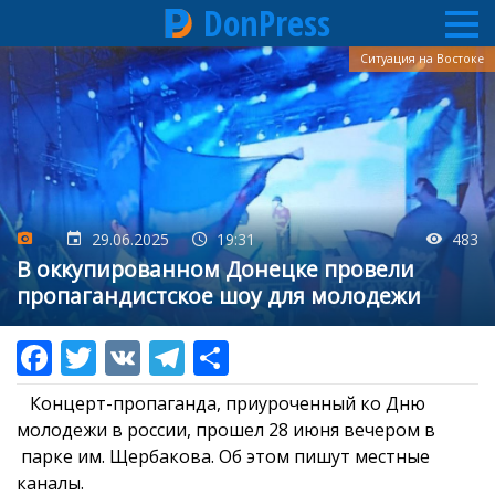
DonPress
Перейти
Ситуация на Востоке
к
основному
содержанию
29.06.2025
19:31
483
В оккупированном Донецке провели
пропагандистское шоу для молодежи
Концерт-пропаганда, приуроченный ко Дню
молодежи в россии, прошел 28 июня вечером в
парке им. Щербакова. Об этом пишут местные
каналы.