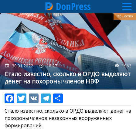
DonPress
Перейти
Общество
к
основному
содержанию
30.01.2022
18:27
1963
Стало известно, сколько в ОРДО выделяют
денег на похороны членов НВФ
Стало известно, сколько в ОРДО выделяют денег на
похороны членов незаконных вооруженных
формирований.